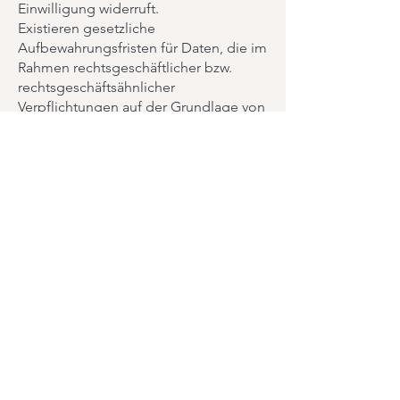
Einwilligung widerruft.
Existieren gesetzliche
Aufbewahrungsfristen für Daten, die im
Rahmen rechtsgeschäftlicher bzw.
rechtsgeschäftsähnlicher
Verpflichtungen auf der Grundlage von
Art. 6 Abs. 1 lit. b DSGVO verarbeitet
werden, werden diese Daten nach
Ablauf der Aufbewahrungsfristen
routinemäßig gelöscht, sofern sie nicht
mehr zur Vertragserfüllung oder
Vertragsanbahnung erforderlich sind
und/oder unsererseits kein
berechtigtes Interesse an der
Weiterspeicherung fortbesteht.
Bei der Verarbeitung von
personenbezogenen Daten auf
Grundlage von Art. 6 Abs. 1 lit. f
DSGVO werden diese Daten so lange
gespeichert, bis der Betroffene sein